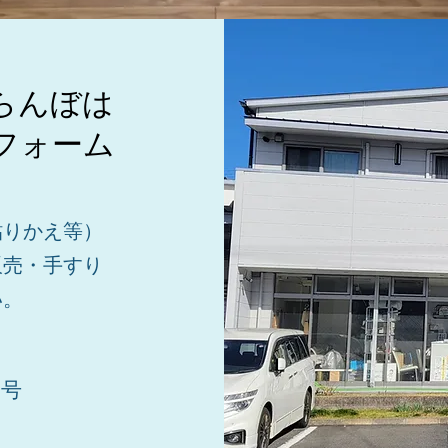
らんぼは
フォーム
貼りかえ等）
販売・手すり
い。
9号