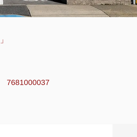
」
81000037